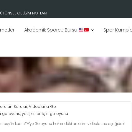
RDİNATÖRÜ OLDU.
zmetler
Akademik Sporcu Bursu
Spor Kampla
orulan Sorular
Videolarla Go
,
in go oyunu
yetişkinler için go oyunu
,
sbey’in kadınTV’ye Go oyunu hakkındaki anlatım videolarına aşağıdaki