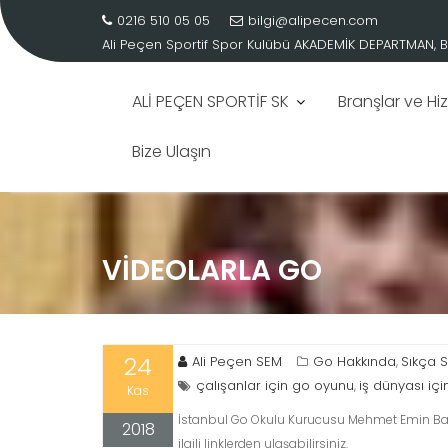
0216 510 05 05
bilgi@alipecen.com
Ali Peçen Sportif Spor Kulübü
ALİ PEÇEN, FENERBAHÇE VOLEYBOL ŞUBESİ TEKNİK KOO
Skip
to
content
ALİ PEÇEN SPORTİF SK
Branşlar ve Hi
Bize Ulaşın
VIDEOLARLA GO
24
Ali Peçen SEM
Go Hakkında
Sıkça S
,
çalışanlar için go oyunu
iş dünyası iç
,
Kas
İstanbul Go Okulu Kurucusu Mehmet Emin Bar
2018
ilgili linklerden ulaşabilirsiniz.