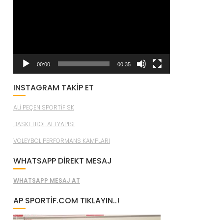
oynatıcı
00:00
00:35
INSTAGRAM TAKİP ET
ALİ PEÇEN SPORTİF SK
BASKETBOL ALTYAPISI
VOLEYBOL PERFORMANS KAMPLARI
WHATSAPP DİREKT MESAJ
WHATSAPP MESAJ AT
AP SPORTIF.COM TIKLAYIN..!