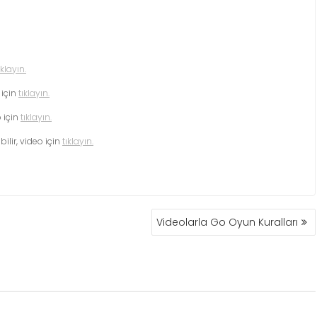
ıklayın.
 için
tıklayın.
 için
tıklayın.
lir, video için
tıklayın.
Videolarla Go Oyun Kuralları