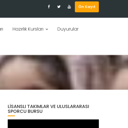
Ön Kayıt
rı
Hazırlık Kursları
Duyurular
LISANSLI TAKIMLAR VE ULUSLARARASI
SPORCU BURSU
Video