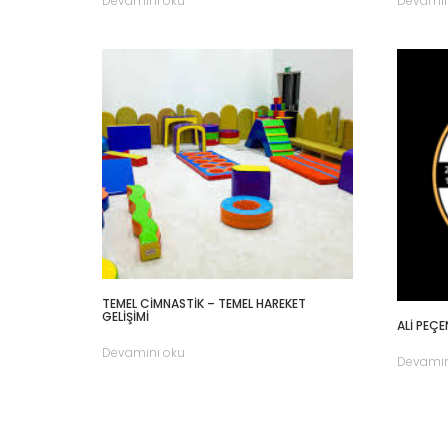
Devamını oku
Devamın
TEMEL CİMNASTİK – TEMEL HAREKET
GELİŞİMİ
ALİ PEÇ
Devamını oku
Devamın