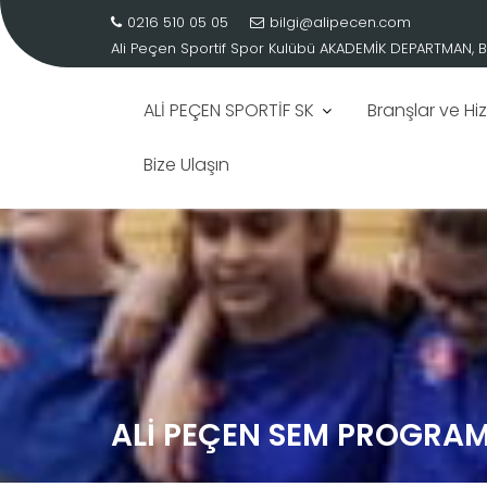
0216 510 05 05
bilgi@alipecen.com
Ali Peçen Sportif Spor Kulübü
AKADEMİK DEPARTMAN, B
ALİ PEÇEN SPORTİF SK
Branşlar ve Hi
Bize Ulaşın
Skip
to
content
ALİ PEÇEN SEM PROGRAM