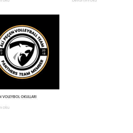
ı oku
Devamını oku
EN VOLEYBOL OKULLARI
ı oku