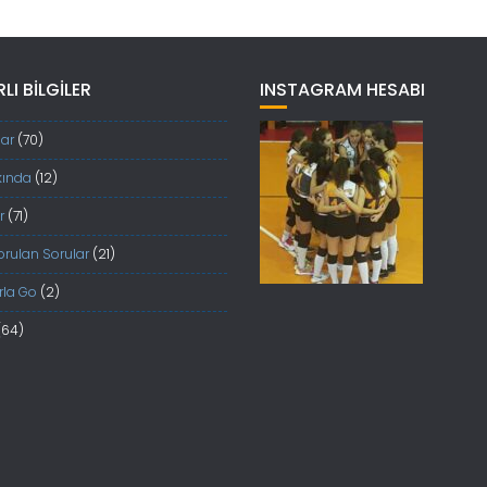
LI BILGILER
INSTAGRAM HESABI
ar
(70)
kında
(12)
r
(71)
orulan Sorular
(21)
rla Go
(2)
(64)