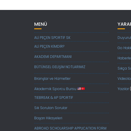
MENÜ
YARAR
ALİ PEÇEN SPORTİF SK
Duyurul
ALİ PEÇEN KİMDİR?
Go Hak
AKADEMİ DEPARTMANI
Haberle
BÜTÜNSEL GELİŞİM NOTLARIMIZ
Sıkça S
Branşlar ve Hizmetler
Videola
Akademik Sporcu Bursu
Yazılar
TIEBREAK & AP SPORTİF
Sık Sorulan Sorular
Başarı Hikayeleri
ABROAD SCHOLARSHIP APPLICATION FORM