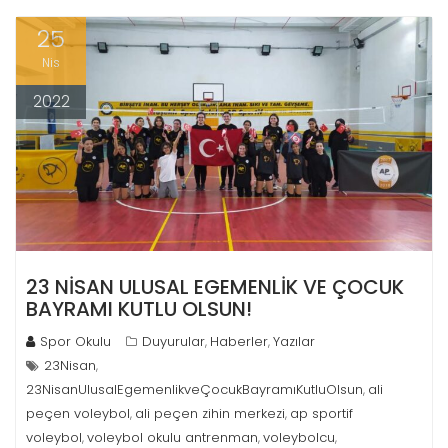
25
Nis
2022
23 NİSAN ULUSAL EGEMENLİK VE ÇOCUK
BAYRAMI KUTLU OLSUN!
Spor Okulu
Duyurular
Haberler
Yazılar
,
,
23Nisan
,
23NisanUlusalEgemenlikveÇocukBayramıKutluOlsun
ali
,
peçen voleybol
ali peçen zihin merkezi
ap sportif
,
,
voleybol
voleybol okulu antrenman
voleybolcu
,
,
,