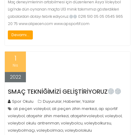
Maç deneyimlerinin artabilmesi için düzenlenen Asya Voleybol
Ligi’nde dün oynanan maçta U13 minik takımımızı gösterdikleri
çabalardan dolayı tebrik ediyoruz.
0216 510 05 05 0545 965
20 75 www.alipecen.com www.apsportif.com
Devamı...
1
Nis
2022
SMAÇ TEKNİĞİMİZİ GELİŞTİRİYORUZ
Spor Okulu
Duyurular
Haberler
Yazılar
,
,
ali peçen voleybol
ali peçen zihin merkezi
ap sportif
,
,
voleybol
ataşehir zihin merkezi
ataşehirvoleybol
voleybol
,
,
,
,
voleybol okulu antrenman
voleybolcu
voleybolkursu
,
,
,
voleybolmaçı
voleybolmacı
voleybolokulu
,
,