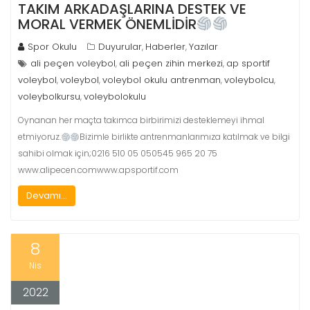
TAKIM ARKADAŞLARINA DESTEK VE
MORAL VERMEK ÖNEMLİDİR
Spor Okulu
Duyurular
Haberler
Yazılar
,
,
ali peçen voleybol
ali peçen zihin merkezi
ap sportif
,
,
voleybol
voleybol
voleybol okulu antrenman
voleybolcu
,
,
,
,
voleybolkursu
voleybolokulu
,
Oynanan her maçta takımca birbirimizi desteklemeyi ihmal
etmiyoruz.
Bizimle birlikte antrenmanlarımıza katılmak ve bilgi
sahibi olmak için;0216 510 05 050545 965 20 75
www.alipecen.comwww.apsportif.com
Devamı...
8
Nis
2022