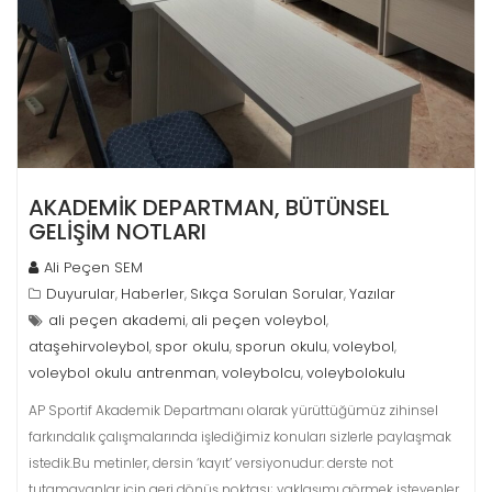
AKADEMİK DEPARTMAN, BÜTÜNSEL
GELİŞİM NOTLARI
Ali Peçen SEM
Duyurular
Haberler
Sıkça Sorulan Sorular
Yazılar
,
,
,
ali peçen akademi
ali peçen voleybol
,
,
ataşehirvoleybol
spor okulu
sporun okulu
voleybol
,
,
,
,
voleybol okulu antrenman
voleybolcu
voleybolokulu
,
,
AP Sportif Akademik Departmanı olarak yürüttüğümüz zihinsel
farkındalık çalışmalarında işlediğimiz konuları sizlerle paylaşmak
istedik.Bu metinler, dersin ‘kayıt’ versiyonudur: derste not
tutamayanlar için geri dönüş noktası; yaklaşımı görmek isteyenler