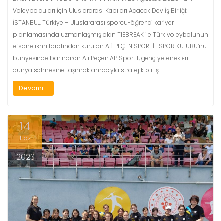
Voleybolcuları İçin Uluslararası Kapıları Açacak Dev İş Birliği:
İSTANBUL, Türkiye – Uluslararası sporcu-öğrenci kariyer
planlamasında uzmanlaşmış olan TIEBREAK ile Türk voleybolunun
efsane ismi tarafından kurulan ALİ PEÇEN SPORTİF SPOR KULÜBÜ‘nü
bünyesinde barındıran Ali Peçen AP Sportif, genç yetenekleri
dünya sahnesine taşımak amacıyla stratejik bir iş…
Devamı...
14
Haz
2023