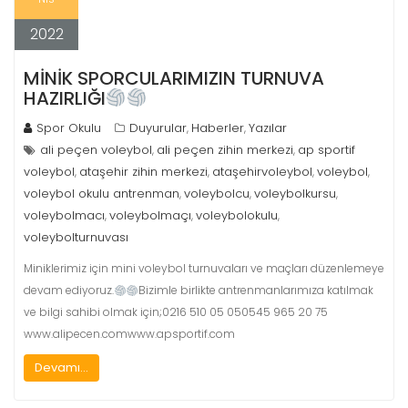
2022
MİNİK SPORCULARIMIZIN TURNUVA
HAZIRLIĞI
Spor Okulu
Duyurular
Haberler
Yazılar
,
,
ali peçen voleybol
ali peçen zihin merkezi
ap sportif
,
,
voleybol
ataşehir zihin merkezi
ataşehirvoleybol
voleybol
,
,
,
,
voleybol okulu antrenman
voleybolcu
voleybolkursu
,
,
,
voleybolmacı
voleybolmaçı
voleybolokulu
,
,
,
voleybolturnuvası
Miniklerimiz için mini voleybol turnuvaları ve maçları düzenlemeye
devam ediyoruz.
Bizimle birlikte antrenmanlarımıza katılmak
ve bilgi sahibi olmak için;0216 510 05 050545 965 20 75
www.alipecen.comwww.apsportif.com
Devamı...