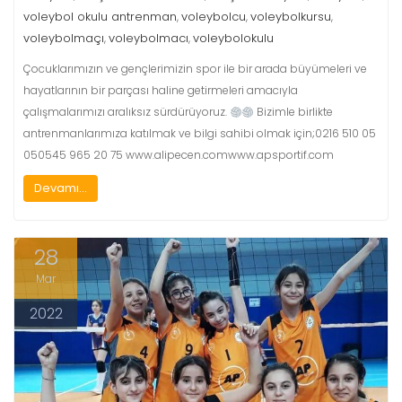
voleybol okulu antrenman
voleybolcu
voleybolkursu
,
,
,
voleybolmaçı
voleybolmacı
voleybolokulu
,
,
Çocuklarımızın ve gençlerimizin spor ile bir arada büyümeleri ve
hayatlarının bir parçası haline getirmeleri amacıyla
çalışmalarımızı aralıksız sürdürüyoruz.
Bizimle birlikte
antrenmanlarımıza katılmak ve bilgi sahibi olmak için;0216 510 05
050545 965 20 75 www.alipecen.comwww.apsportif.com
Devamı...
28
Mar
2022