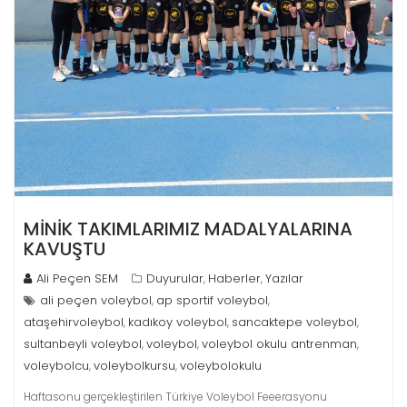
MİNİK TAKIMLARIMIZ MADALYALARINA
KAVUŞTU
Ali Peçen SEM
Duyurular
Haberler
Yazılar
,
,
ali peçen voleybol
ap sportif voleybol
,
,
ataşehirvoleybol
kadıkoy voleybol
sancaktepe voleybol
,
,
,
sultanbeyli voleybol
voleybol
voleybol okulu antrenman
,
,
,
voleybolcu
voleybolkursu
voleybolokulu
,
,
Haftasonu gerçekleştirilen Türkiye Voleybol Feeerasyonu