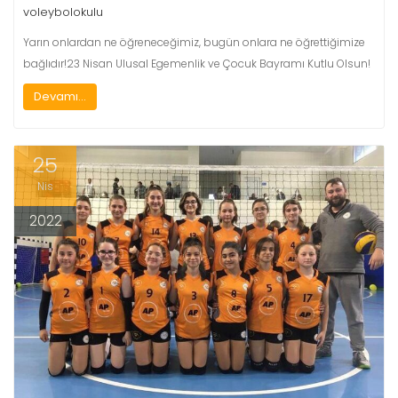
voleybolokulu
Yarın onlardan ne öğreneceğimiz, bugün onlara ne öğrettiğimize
bağlıdır!23 Nisan Ulusal Egemenlik ve Çocuk Bayramı Kutlu Olsun!
Devamı...
25
Nis
2022