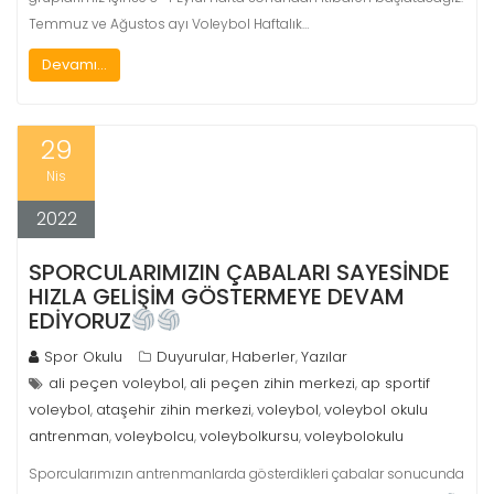
Temmuz ve Ağustos ayı Voleybol Haftalık…
Devamı...
29
Nis
2022
SPORCULARIMIZIN ÇABALARI SAYESİNDE
HIZLA GELİŞİM GÖSTERMEYE DEVAM
EDİYORUZ
Spor Okulu
Duyurular
Haberler
Yazılar
,
,
ali peçen voleybol
ali peçen zihin merkezi
ap sportif
,
,
voleybol
ataşehir zihin merkezi
voleybol
voleybol okulu
,
,
,
antrenman
voleybolcu
voleybolkursu
voleybolokulu
,
,
,
Sporcularımızın antrenmanlarda gösterdikleri çabalar sonucunda