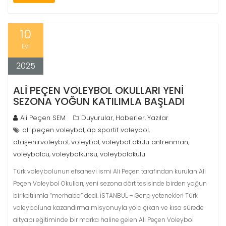
10
Eyl
2025
ALI PEÇEN VOLEYBOL OKULLARI YENI
SEZONA YOĞUN KATILIMLA BAŞLADI
Ali Peçen SEM
Duyurular
Haberler
Yazılar
,
,
ali peçen voleybol
ap sportif voleybol
,
,
ataşehirvoleybol
voleybol
voleybol okulu antrenman
,
,
,
voleybolcu
voleybolkursu
voleybolokulu
,
,
Türk voleybolunun efsanevi ismi Ali Peçen tarafından kurulan Ali
Peçen Voleybol Okulları, yeni sezona dört tesisinde birden yoğun
bir katılımla “merhaba” dedi. İSTANBUL – Genç yetenekleri Türk
voleyboluna kazandırma misyonuyla yola çıkan ve kısa sürede
altyapı eğitiminde bir marka haline gelen Ali Peçen Voleybol