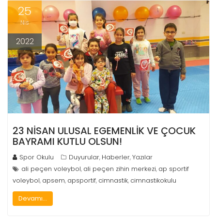
25
Nis
2022
23 NİSAN ULUSAL EGEMENLİK VE ÇOCUK
BAYRAMI KUTLU OLSUN!
Spor Okulu
Duyurular
Haberler
Yazılar
,
,
ali peçen voleybol
ali peçen zihin merkezi
ap sportif
,
,
voleybol
apsem
apsportif
cimnastik
cimnastikokulu
,
,
,
,
Devamı...