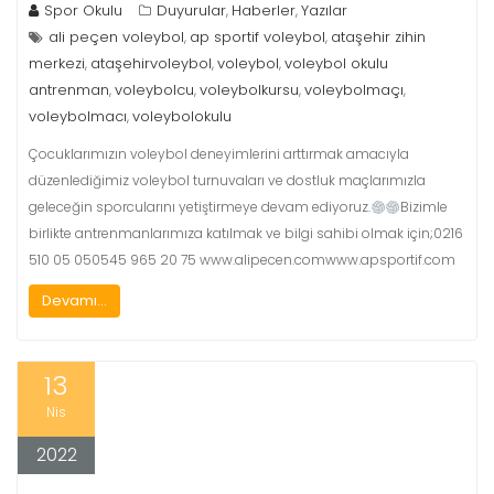
Spor Okulu
Duyurular
Haberler
Yazılar
,
,
ali peçen voleybol
ap sportif voleybol
ataşehir zihin
,
,
merkezi
ataşehirvoleybol
voleybol
voleybol okulu
,
,
,
antrenman
voleybolcu
voleybolkursu
voleybolmaçı
,
,
,
,
voleybolmacı
voleybolokulu
,
Çocuklarımızın voleybol deneyimlerini arttırmak amacıyla
düzenlediğimiz voleybol turnuvaları ve dostluk maçlarımızla
geleceğin sporcularını yetiştirmeye devam ediyoruz.
Bizimle
birlikte antrenmanlarımıza katılmak ve bilgi sahibi olmak için;0216
510 05 050545 965 20 75 www.alipecen.comwww.apsportif.com
Devamı...
13
Nis
2022