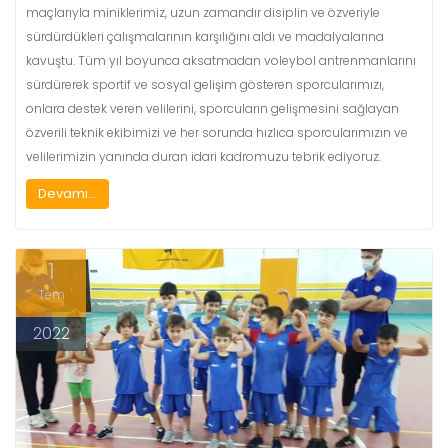
maçlarıyla miniklerimiz, uzun zamandır disiplin ve özveriyle
sürdürdükleri çalışmalarının karşılığını aldı ve madalyalarına
kavuştu. Tüm yıl boyunca aksatmadan voleybol antrenmanlarını
sürdürerek sportif ve sosyal gelişim gösteren sporcularımızı,
onlara destek veren velilerini, sporcuların gelişmesini sağlayan
özverili teknik ekibimizi ve her sorunda hızlıca sporcularımızın ve
velilerimizin yanında duran idari kadromuzu tebrik ediyoruz.
Devamı...
1
Tem
2022