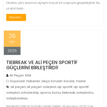
Okulları, yeni sezonun açılışını büyük bir coşkuyla gerçekleştirdi. Bu
yıl dört farklı…
Devamı...
26
Ağu
2025
TIEBREAK VE ALİ PEÇEN SPORTİF
GÜÇLERINI BIRLEŞTIRDI!
Ali Peçen SEM
Duyurular
Haberler
Sıkça Sorulan Sorular
Yazılar
,
,
,
ali peçen
ali peçen voleybol
ap sportif
ap sportif
,
,
,
voleybol
scholarship
sporcu bursu
tiebreak
voleybolcu
,
,
,
,
,
voleybolokulu
BASIN BÜLTENİ VE DUYURU YAYIN TARİHİ: 26 Ağustos 2025 Türk