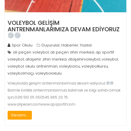
VOLEYBOL GELİŞİM
ANTRENMANLARIMIZA DEVAM EDİYORUZ
Spor Okulu
Duyurular
Haberler
Yazılar
,
,
ali peçen voleybol
ali peçen zihin merkezi
ap sportif
,
,
voleybol
ataşehir zihin merkezi
ataşehirvoleybol
voleybol
,
,
,
,
voleybol okulu antrenman
voleybolcu
voleybolkursu
,
,
,
voleybolmaçı
voleybolokulu
,
Voleybolda gelişim antrenmanlarımıza devam ediyoruz.
Bizimle birlikte antrenmanlarımıza katılmak ve bilgi sahibi olmak
için;0216 510 05 050545 965 20 75
www.alipecen.comwww.apsportif.com
Devamı...