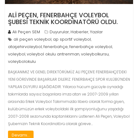
ALİ PEÇEN, FENERBAHÇE VOLEYBOL
ŞUBESİ TEKNİK KOORDİNATÖRÜ OLDU.
Ali Peçen SEM
Duyurular
Haberler
Yazılar
,
,
ali peçen voleybol
ap sportif voleybol
,
,
ataşehirvoleybol
fenerbahçe
fenerbahçe voleybol
,
,
,
voleybol
voleybol okulu antrenman
voleybolkursu
,
,
,
voleybolokulu
BAŞKANIMIZ VE GENEL DİREKTÖRÜMÜZ ALİ PEÇEN’E FENERBAHÇE’DEKİ
YENİ GÖREVİNDE BAŞARILAR DİLERİZ. FENERBAHÇE SPOR KULÜBÜ’NDEN
YAPILAN DUYURU AŞAĞIDADIR. Yıllarca hücum gücüyle oynadığı
takımlarda sayısız başarılara imza atan ve 2007-2009 yılları
arasında Erkek Voleybol Takımımızda libero olarak forma giyen,
kulübümüzün erkek voleyboldaki ilk şampiyonluğunu yaşadığı
2007-2008 sezonunda kaptanlıklarını üstlenen Ali Peçen, Voleybol
Şubemizin Teknik Koordinatörü olarak göreve…
Devamı...