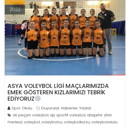
2022
ASYA VOLEYBOL LİGİ MAÇLARIMIZDA
EMEK GÖSTEREN KIZLARIMIZI TEBRİK
EDİYORUZ
Spor Okulu
Duyurular
Haberler
Yazılar
,
,
ali peçen voleybol
ap sportif voleybol
ataşehir zihin
,
,
merkezi
voleybol
voleybolcu
voleybolkursu
voleybolokulu
,
,
,
,