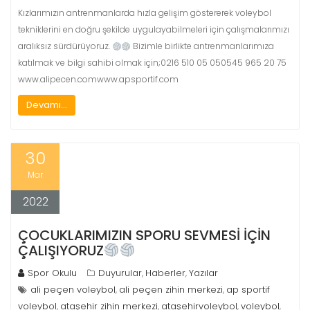
Kızlarımızın antrenmanlarda hızla gelişim göstererek voleybol
tekniklerini en doğru şekilde uygulayabilmeleri için çalışmalarımızı
aralıksız sürdürüyoruz.
Bizimle birlikte antrenmanlarımıza
katılmak ve bilgi sahibi olmak için;0216 510 05 050545 965 20 75
www.alipecen.comwww.apsportif.com
Devamı...
30
Mar
2022
ÇOCUKLARIMIZIN SPORU SEVMESİ İÇİN
ÇALIŞIYORUZ
Spor Okulu
Duyurular
Haberler
Yazılar
,
,
ali peçen voleybol
ali peçen zihin merkezi
ap sportif
,
,
voleybol
ataşehir zihin merkezi
ataşehirvoleybol
voleybol
,
,
,
,