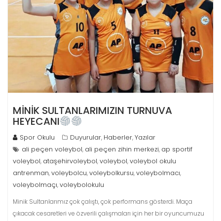
MİNİK SULTANLARIMIZIN TURNUVA
HEYECANI
Spor Okulu
Duyurular
Haberler
Yazılar
,
,
ali peçen voleybol
ali peçen zihin merkezi
ap sportif
,
,
voleybol
ataşehirvoleybol
voleybol
voleybol okulu
,
,
,
antrenman
voleybolcu
voleybolkursu
voleybolmacı
,
,
,
,
voleybolmaçı
voleybolokulu
,
Minik Sultanlarımız çok çalıştı, çok performans gösterdi. Maça
çıkacak cesaretleri ve özverili çalışmaları için her bir oyuncumuzu