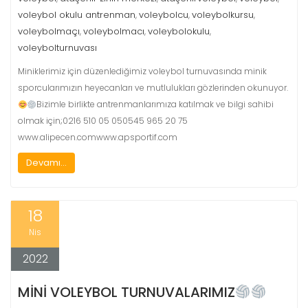
voleybol okulu antrenman
voleybolcu
voleybolkursu
,
,
,
voleybolmaçı
voleybolmacı
voleybolokulu
,
,
,
voleybolturnuvası
Miniklerimiz için düzenlediğimiz voleybol turnuvasında minik
sporcularımızın heyecanları ve mutlulukları gözlerinden okunuyor.
Bizimle birlikte antrenmanlarımıza katılmak ve bilgi sahibi
olmak için;0216 510 05 050545 965 20 75
www.alipecen.comwww.apsportif.com
Devamı...
18
Nis
2022
MİNİ VOLEYBOL TURNUVALARIMIZ