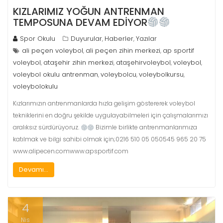
KIZLARIMIZ YOĞUN ANTRENMAN
TEMPOSUNA DEVAM EDİYOR
Spor Okulu
Duyurular
Haberler
Yazılar
,
,
ali peçen voleybol
ali peçen zihin merkezi
ap sportif
,
,
voleybol
ataşehir zihin merkezi
ataşehirvoleybol
voleybol
,
,
,
,
voleybol okulu antrenman
voleybolcu
voleybolkursu
,
,
,
voleybolokulu
Kızlarımızın antrenmanlarda hızla gelişim göstererek voleybol
tekniklerini en doğru şekilde uygulayabilmeleri için çalışmalarımızı
aralıksız sürdürüyoruz.
Bizimle birlikte antrenmanlarımıza
katılmak ve bilgi sahibi olmak için;0216 510 05 050545 965 20 75
www.alipecen.comwww.apsportif.com
Devamı...
4
Nis