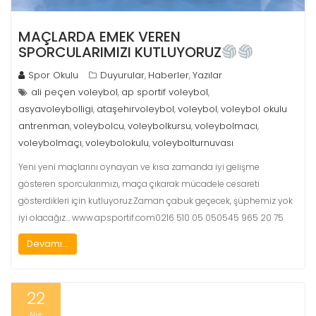
MAÇLARDA EMEK VEREN
SPORCULARIMIZI KUTLUYORUZ
Spor Okulu
Duyurular
Haberler
Yazılar
,
,
ali peçen voleybol
ap sportif voleybol
,
,
asyavoleybolligi
ataşehirvoleybol
voleybol
voleybol okulu
,
,
,
antrenman
voleybolcu
voleybolkursu
voleybolmacı
,
,
,
,
voleybolmaçı
voleybolokulu
voleybolturnuvası
,
,
Yeni yeni maçlarını oynayan ve kısa zamanda iyi gelişme
gösteren sporcularımızı, maça çıkarak mücadele cesareti
gösterdikleri için kutluyoruz.Zaman çabuk geçecek, şüphemiz yok
iyi olacağız… www.apsportif.com0216 510 05 050545 965 20 75
Devamı...
22
Nis