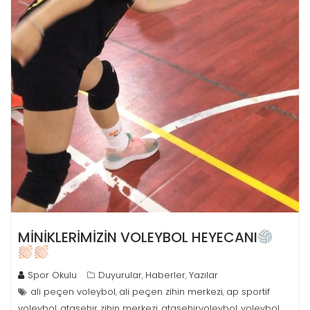
MİNİKLERİMİZİN VOLEYBOL HEYECANI
Spor Okulu
Duyurular
Haberler
Yazılar
,
,
ali peçen voleybol
ali peçen zihin merkezi
ap sportif
,
,
voleybol
ataşehir zihin merkezi
ataşehirvoleybol
voleybol
,
,
,
,