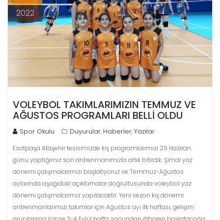
2022
VOLEYBOL TAKIMLARIMIZIN TEMMUZ VE
AĞUSTOS PROGRAMLARI BELLİ OLDU
Spor Okulu
Duyurular
Haberler
Yazılar
,
,
Esatpaşa Ataşehir tesisimizde kış programlarımızı 29 Haziran
günü yaptığımız son antrenmanımızla artık bitirdik. Şimdi yaz
dönemi çalışmalarımızı başlatıyoruz ve Temmuz-Ağustos
aylarında aşağıdaki açıklamalar doğrultusunda voleybol yaz
dönemi çalışmalarımız yapılacaktır. Yeni sezon kış dönemi
antrenmanlarımızı takımlar için Ağustos ayı ilk haftası, gelişim
gruplarımız içinse 3-4 Eylül hafta sonundan itibaren başlatacağız.