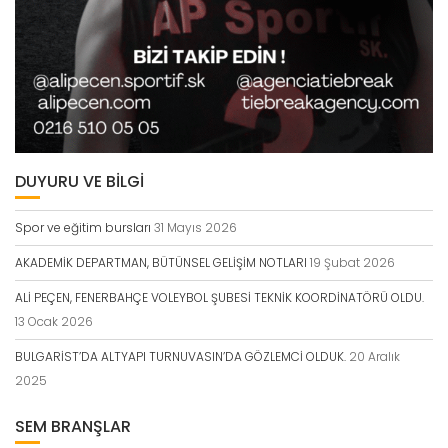
DUYURU VE BİLGİ
Spor ve eğitim bursları
31 Mayıs 2026
AKADEMİK DEPARTMAN, BÜTÜNSEL GELİŞİM NOTLARI
19 Şubat 2026
ALİ PEÇEN, FENERBAHÇE VOLEYBOL ŞUBESİ TEKNİK KOORDİNATÖRÜ OLDU.
13 Ocak 2026
BULGARİST’DA ALTYAPI TURNUVASIN’DA GÖZLEMCİ OLDUK.
20 Aralık
2025
SEM BRANŞLAR