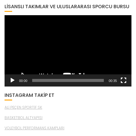
LISANSLI TAKIMLAR VE ULUSLARARASI SPORCU BURSU
Video
oynatıcı
00:00
00:35
INSTAGRAM TAKİP ET
ALİ PEÇEN SPORTİF SK
BASKETBOL ALTYAPISI
VOLEYBOL PERFORMANS KAMPLARI