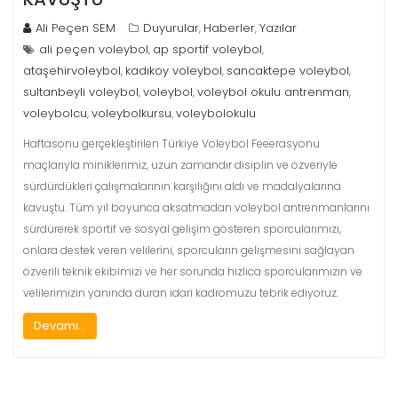
Ali Peçen SEM
Duyurular
Haberler
Yazılar
,
,
ali peçen voleybol
ap sportif voleybol
,
,
ataşehirvoleybol
kadıkoy voleybol
sancaktepe voleybol
,
,
,
sultanbeyli voleybol
voleybol
voleybol okulu antrenman
,
,
,
voleybolcu
voleybolkursu
voleybolokulu
,
,
Haftasonu gerçekleştirilen Türkiye Voleybol Feeerasyonu
maçlarıyla miniklerimiz, uzun zamandır disiplin ve özveriyle
sürdürdükleri çalışmalarının karşılığını aldı ve madalyalarına
kavuştu. Tüm yıl boyunca aksatmadan voleybol antrenmanlarını
sürdürerek sportif ve sosyal gelişim gösteren sporcularımızı,
onlara destek veren velilerini, sporcuların gelişmesini sağlayan
özverili teknik ekibimizi ve her sorunda hızlıca sporcularımızın ve
velilerimizin yanında duran idari kadromuzu tebrik ediyoruz.
Devamı...