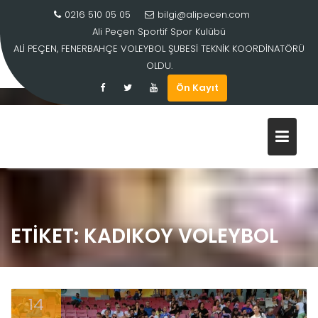
0216 510 05 05
bilgi@alipecen.com
Ali Peçen Sportif Spor Kulübü
ALİ PEÇEN, FENERBAHÇE VOLEYBOL ŞUBESİ TEKNİK KOORDİNATÖRÜ
OLDU.
Ön Kayıt
Skip
to
content
ETIKET:
KADIKOY VOLEYBOL
14