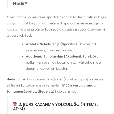
Nedir?
Amerika’daki üniversiteler, spor takımlarının kalitesini artırmak için
dünyanın dört bir yanından yetenekli sporcuları keşfeder. Eğer bir
koç sizin takımına büyük katkı sağlayacağınızı düşünürse, size iki
tür burs teklif eder:
Athletic Scholarship (Spor Bursu):
Voleybol
yeteneğiniz için verilen burstur.
Academic Scholarship (Akademik Burs):
Okul
notlarınızın ve sınav başarılarınızın yüksek olması
durumunda verilen burstur.
Hedef:
Bu iki burs türünü birleştirerek (Kombinasyon) üniversite
eğitimini, konaklamayı ve yemekleri
%100’e varan oranda
tamamen ücretsiz (Bedelsiz)
hale getirmek.
2. BURS KAZANMA YOLCULUĞU (4 TEMEL
ADIM)