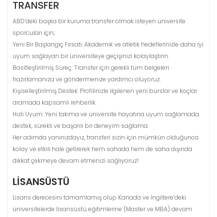
TRANSFER
ABD’deki başka bir kuruma transfer olmak isteyen üniversite
sporcuları için;
Yeni Bir Başlangıç ​​Fırsatı: Akademik ve atletik hedeflerinizle daha iyi
uyum sağlayan bir üniversiteye geçişinizi kolaylaştırın.
Basitleştirilmiş Süreç: Transfer için gerekli tüm belgeleri
hazırlamanıza ve göndermenize yardımcı oluyoruz.
Kişiselleştirilmiş Destek: Profilinizle ilgilenen yeni burslar ve koçlar
aramada kapsamlı rehberlik.
Hızlı Uyum: Yeni takıma ve üniversite hayatına uyum sağlamada
destek, sürekli ve başarılı bir deneyim sağlama.
Her adımda yanınızdayız, transferi sizin için mümkün olduğunca
kolay ve etkili hale getirerek hem sahada hem de saha dışında
dikkat çekmeye devam etmenizi sağlıyoruz!
LISANSÜSTÜ
Lisans derecesini tamamlamış olup Kanada ve İngiltere’deki
üniversitelerde lisansüstü eğitimlerine (Master ve MBA) devam