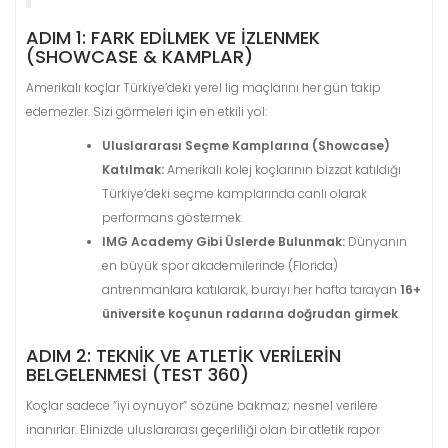
ADIM 1: FARK EDILMEK VE İZLENMEK
(SHOWCASE & KAMPLAR)
Amerikalı koçlar Türkiye’deki yerel lig maçlarını her gün takip
edemezler. Sizi görmeleri için en etkili yol:
Uluslararası Seçme Kamplarına (Showcase)
Katılmak:
Amerikalı kolej koçlarının bizzat katıldığı
Türkiye’deki seçme kamplarında canlı olarak
performans göstermek.
IMG Academy Gibi Üslerde Bulunmak:
Dünyanın
en büyük spor akademilerinde (Florida)
antrenmanlara katılarak, burayı her hafta tarayan
16+
üniversite koçunun radarına doğrudan girmek
.
ADIM 2: TEKNIK VE ATLETIK VERILERIN
BELGELENMESI (TEST 360)
Koçlar sadece “iyi oynuyor” sözüne bakmaz; nesnel verilere
inanırlar. Elinizde uluslararası geçerliliği olan bir atletik rapor