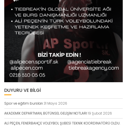
DUYURU VE BİLGİ
Spor ve eğitim bursları
31 Mayıs 2026
AKADEMİK DEPARTMAN, BÜTÜNSEL GELİŞİM NOTLARI
19 Şubat 2026
ALİ PEÇEN, FENERBAHÇE VOLEYBOL ŞUBESİ TEKNİK KOORDİNATÖRÜ OLDU.