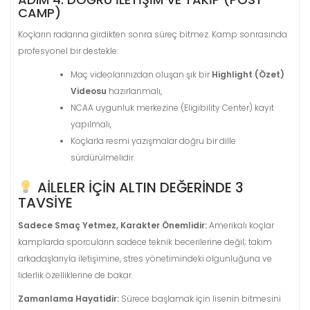
CAMP)
Koçların radarına girdikten sonra süreç bitmez. Kamp sonrasında
profesyonel bir destekle:
Maç videolarınızdan oluşan şık bir
Highlight (Özet)
Videosu
hazırlanmalı,
NCAA uygunluk merkezine (Eligibility Center) kayıt
yapılmalı,
Koçlarla resmi yazışmalar doğru bir dille
sürdürülmelidir.
AILELER İÇIN ALTIN DEĞERINDE 3
TAVSIYE
Sadece Smaç Yetmez, Karakter Önemlidir:
Amerikalı koçlar
kamplarda sporcuların sadece teknik becerilerine değil; takım
arkadaşlarıyla iletişimine, stres yönetimindeki olgunluğuna ve
liderlik özelliklerine de bakar.
Zamanlama Hayatidir:
Sürece başlamak için lisenin bitmesini