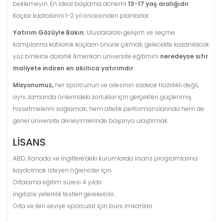
beklemeyin. En ideal başlama dönemi
13-17 yaş aralığıdır
.
Koçlar kadrolarını 1-2 yıl öncesinden planlarlar.
Yatırım Gözüyle Bakın:
Uluslararası gelişim ve seçme
kamplarına katılarak koçların önüne çıkmak, gelecekte kazanılacak
yüz binlerce dolarlık Amerikan üniversite eğitimini
neredeyse sıfır
maliyete indiren en akıllıca yatırımdır
.
Misyonumuz,
her sporcunun ve ailesinin sadece hazırlıklı değil,
aynı zamanda önlerindeki zorluklar için gerçekten güçlenmiş
hissetmelerini sağlamak; hem atletik performanslarında hem de
genel üniversite deneyimlerinde başarıya ulaştırmak.
LISANS
ABD, Kanada ve İngiltere’deki kurumlarda lisans programlarına
kaydolmak isteyen öğrenciler için.
Ortalama eğitim süresi 4 yıldır.
İngilizce yeterlilik testleri gerekebilir..
Orta ve ileri seviye sporcular için burs imkanları