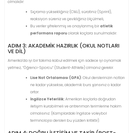
olmalıdır:
Sıçrama yüksekliğiniz (CMJ), süratiniz (Sprint),
reaksiyon süreniz ve çevikliğiniz ölçülmeli,
Bu veriler şifrelenmiş ve onaylanmış bir
atletik
performans raporu
olarak koçlara sunulmalıdır.
ADIM 3: AKADEMIK HAZIRLIK (OKUL NOTLARI
VE DIL)
Amerika’da iyi bir takıma kabul edilmek için sadece iyi oynamak
yetmez; “Öğrenci-Sporcu” (Student-Athlete) olmanız gerekir.
Lise Not Ortalaması (GPA):
Okul derslerinizin notları
ne kadar yüksekse, akademik burs şansınız o kadar
artar.
İngilizce Yeterlilik:
Amerikan koçlarla doğrudan
iletişim kurabilmeli ve antrenman terimlerine hakim
olmalısınız. (Kamplardaki İngilizce voleybol
terminolojisi dersleri bu yüzden kritiktir).
ADIM 4: DOĞRU İLETIŞIM VE TAKIP (POST-