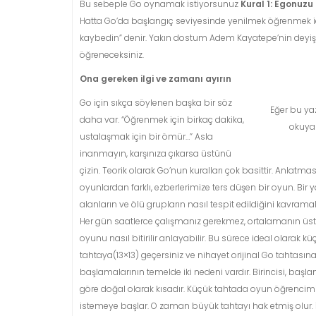
Bu sebeple Go oynamak istiyorsunuz
Kural 1: Egonuzu
Hatta Go’da başlangıç seviyesinde yenilmek öğrenmek içi
kaybedin” denir. Yakın dostum Adem Kayatepe’nin deyişi
öğreneceksiniz.
Ona gereken ilgi ve zamanı ayırın
Go için sıkça söylenen başka bir söz
Eğer bu yaz
daha var. “Öğrenmek için birkaç dakika,
okuyab
ustalaşmak için bir ömür…” Asla
inanmayın, karşınıza çıkarsa üstünü
çizin. Teorik olarak Go’nun kuralları çok basittir. Anlatma
oyunlardan farklı, ezberlerimize ters düşen bir oyun. Bir ya
alanların ve ölü grupların nasıl tespit edildiğini kavra
Her gün saatlerce çalışmanız gerekmez, ortalamanın üstü
oyunu nasıl bitirilir anlayabilir. Bu sürece ideal olarak k
tahtaya(13×13) geçersiniz ve nihayet orijinal Go tahtasın
başlamalarının temelde iki nedeni vardır. Birincisi, b
göre doğal olarak kısadır. Küçük tahtada oyun öğrencimi
istemeye başlar. O zaman büyük tahtayı hak etmiş olur