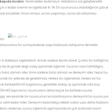
 kapıda bırakın.
Yenilmekten korkmayın. Hatalarınız sizi geliştirecektir.
n o kadar önemli ve öğreticidir ki “İlk 50 oyununuzu olabildiğince çabuk
yle böylelikle: Önce olmayı, sonra yaşamayı, sonra da öldürmeyi
ıyı
iliyorsanız Go oynayabilecek yaşa fazlasıyla sahipsiniz demektir.
sı 5 dakikaya sığdırılabilir. Ancak sadece teorik olarak. Çünkü Go bildiğimiz
 da iki günde değil süreç içerisinde öğrenilir. Oyunun nasıl bitirildiğini,
mak biraz zaman ister. Ama sadece biraz zaman ve deneyim ister, hepsi bu.
nde bir yetenek de gerektirmez. Herkes Go öğrenebilir, herkes bir Go
üçük tahtada(9×9) başlarsınız, genellikle birkaç ay içerisinde orta boy
a(19×19) taşınırsınız. Oyuncuların daha küçük bir tahtada oyuna
aşlangıç seviyesinde bir oyuncunun konsantrasyonu deneyimli bir oyuncuya
z sıkılmadan biter. Deneyim kazandıkça dikkat süresi uzar, daha fazlasını
. İkinci nedense, oyunu öğrenme aşamasında en çok zorlanılan kısım