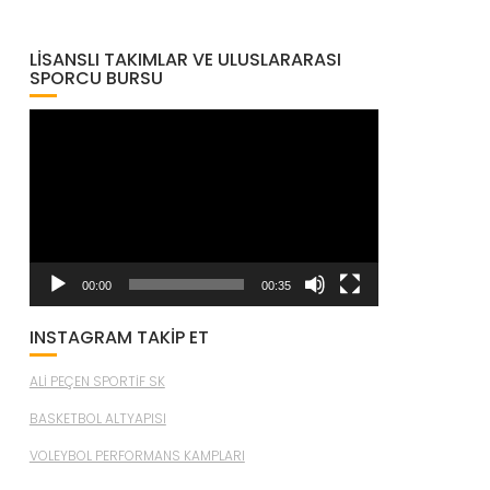
LISANSLI TAKIMLAR VE ULUSLARARASI
SPORCU BURSU
Video
oynatıcı
00:00
00:35
INSTAGRAM TAKİP ET
ALİ PEÇEN SPORTİF SK
BASKETBOL ALTYAPISI
VOLEYBOL PERFORMANS KAMPLARI