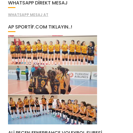
WHATSAPP DİREKT MESAJ
WHATSAPP MESAJ AT
AP SPORTIF.COM TIKLAYIN..!
ALI PEÇEN FENERBAHÇE VOLEYBOL ŞUBESI