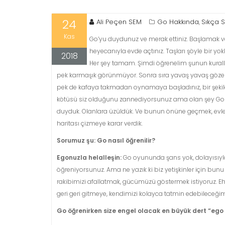
24
Ali Peçen SEM
Go Hakkında
Sıkça S
,
Kas
Go’yu duydunuz ve merak ettiniz. Başlamak ve 
heyecanıyla evde açtınız. Taşları şöyle bir yok
2018
Her şey tamam. Şimdi öğrenelim şunun kuralla
pek karmaşık görünmüyor. Sonra sıra yavaş yavaş göze ve ö
pek de kafaya takmadan oynamaya başladınız, bir şekild
kötüsü siz olduğunu zannediyorsunuz ama olan şey Go deği
duyduk. Olanlara üzüldük. Ve bunun önüne geçmek, evlerd
haritası çizmeye karar verdik.
Sorumuz şu: Go nasıl öğrenilir?
Egonuzla helalleşin:
Go oyununda şans yok, dolayısıyl
öğreniyorsunuz. Ama ne yazık ki biz yetişkinler için bu
rakibimizi afallatmak, gücümüzü göstermek istiyoruz. Eh 
geri geri gitmeye, kendimizi kolayca tatmin edebileceği
Go öğrenirken size engel olacak en büyük dert “ego