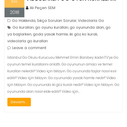
Kas
Ali Peçen SEM
2018
Go Hakkında
Sıkça Sorulan Sorular
Videolarla Go
,
,
Go kuralları
go oyunu kuralları
go oyununda alan
go
,
,
,
ya başlarken
goda yasak hamle
iki göz
ko kuralı
,
,
,
,
videolarla go kuralları
Leave a comment
İstanbul Go Okulu Kurucusu Mehmet Emin Barsbey kadınTV’ye Go
oyunun temel kurallarını anlattı. Go oyununun amacı ve temel
kuralları nelerdir? Video için tıklayın. Go oyununda taşlar nasıl esir
edilir? Video için tıklayın. Go oyununda yasak hamle nedir? Video
için tıklayın. Go oyununda iki göz kuralı nedir? Video için tıklayın. Go
oyununda alan nasıl elde edilir? Video için…
Devamı...