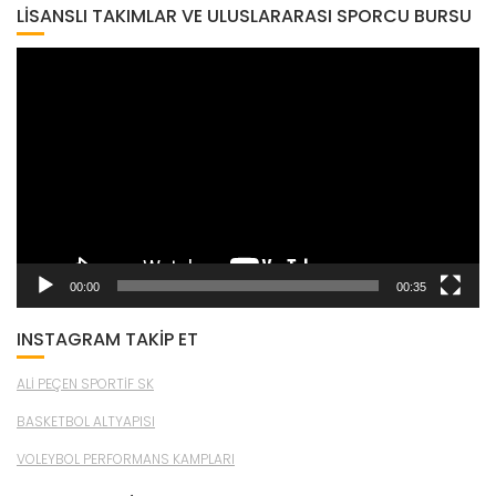
LISANSLI TAKIMLAR VE ULUSLARARASI SPORCU BURSU
Video
oynatıcı
00:00
00:35
INSTAGRAM TAKİP ET
ALİ PEÇEN SPORTİF SK
BASKETBOL ALTYAPISI
VOLEYBOL PERFORMANS KAMPLARI