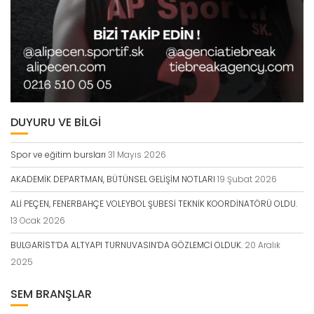
DUYURU VE BİLGİ
Spor ve eğitim bursları
31 Mayıs 2026
AKADEMİK DEPARTMAN, BÜTÜNSEL GELİŞİM NOTLARI
19 Şubat 2026
ALİ PEÇEN, FENERBAHÇE VOLEYBOL ŞUBESİ TEKNİK KOORDİNATÖRÜ OLDU.
13 Ocak 2026
BULGARİST’DA ALTYAPI TURNUVASIN’DA GÖZLEMCİ OLDUK.
20 Aralık
2025
SEM BRANŞLAR