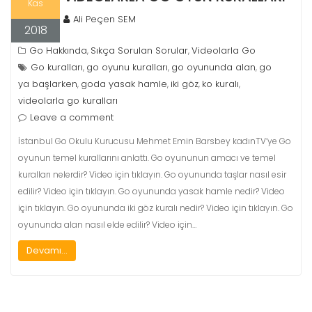
Kas
Ali Peçen SEM
2018
Go Hakkında
Sıkça Sorulan Sorular
Videolarla Go
,
,
Go kuralları
go oyunu kuralları
go oyununda alan
go
,
,
,
ya başlarken
goda yasak hamle
iki göz
ko kuralı
,
,
,
,
videolarla go kuralları
Leave a comment
İstanbul Go Okulu Kurucusu Mehmet Emin Barsbey kadınTV’ye Go
oyunun temel kurallarını anlattı. Go oyununun amacı ve temel
kuralları nelerdir? Video için tıklayın. Go oyununda taşlar nasıl esir
edilir? Video için tıklayın. Go oyununda yasak hamle nedir? Video
için tıklayın. Go oyununda iki göz kuralı nedir? Video için tıklayın. Go
oyununda alan nasıl elde edilir? Video için…
Devamı...