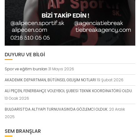
DUYURU VE BİLGİ
Spor ve eğitim bursları
31 Mayıs 2026
AKADEMİK DEPARTMAN, BÜTÜNSEL GELİŞİM NOTLARI
19 Şubat 2026
ALİ PEÇEN, FENERBAHÇE VOLEYBOL ŞUBESİ TEKNİK KOORDİNATÖRÜ OLDU.
13 Ocak 2026
BULGARİST’DA ALTYAPI TURNUVASIN’DA GÖZLEMCİ OLDUK.
20 Aralık
2025
SEM BRANŞLAR