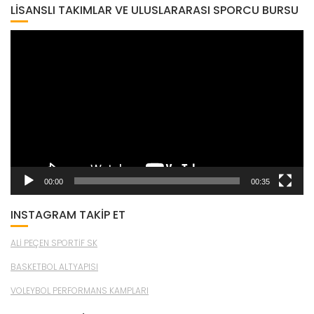
LISANSLI TAKIMLAR VE ULUSLARARASI SPORCU BURSU
Video
oynatıcı
00:00
00:35
INSTAGRAM TAKİP ET
ALİ PEÇEN SPORTİF SK
BASKETBOL ALTYAPISI
VOLEYBOL PERFORMANS KAMPLARI