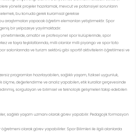
plere yönelik projeler hazırlamak, mevcut ve potansiyel sorunların
incelemek, bu konuda gerek kuramsal gerekse
raştırmaları yapacak öğretim elemanları yetiştirmektir. Spor
p geniş bir yelpazeye yayılmaktadır.
el yönetimlerde, amatör ve profesyonel spor kulüplerinde, spor
 ve taşra teşkilatlarında, milli olanlar milli piyango ve spor toto
or salonlarında ve turizm sektörü gibi sportif aktivitelerin öğretilmesi ve
zersiz programları hazırlayabilen, sağlıklı yaşam, fiziksel uygunluk,
ik ölçme, değerlendirme ve analiz yapabilen, etik kurallar çerçevesinde
 edinmiş, sorgulayan ve bilimsel ve teknolojik gelişmeleri takip edebilen
er, sağlıklı yaşam uzmanı olarak görev yapabilir. Pedagojik formasyon
öğretmeni olarak görev yapabilirler. Spor Bilimleri ile ilgili alanlarda