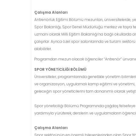
Çalışma Alanları
Antrenörlük Eğitimi Bölümü mezunları, üniversitelerde, y
Spor Bakanlığı, Spor Genel Müdürlüğü merkez ve taşra teş
uzmanı olarak Milli Eğitim Bakanlığı’na bağlı okullarda 
çalışırlar. Ayrıca özel spor salonlarında ve turizm sektör
alabilirler.
Programdan mezun olacak öğrenciler “Antrenör” ünvanın
SPOR YÖNETİCİLİĞİ BÖLÜMÜ
Üniversiteler, programlarında genellikle yönetim bilimleri
ve organizasyon, uygulamalı kamp eğitimi ve yönetimi, spo
geleceğin spor yöneticilerini tam donanımlı olarak yeti
Spor yöneticiliği Bölümü Programında çağdaş felsefeye s
yardımıyla yürüterek, derslerin ve uygulamaların öğrencil
Çalışma Alanları
Spor sektörünün en önemli bileşenlerinden olan Spor Yöne