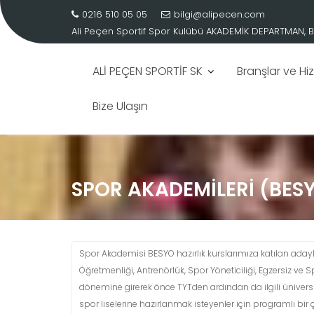
0216 510 05 05
bilgi@alipecen.com
Ali Peçen Sportif Spor Kulübü
ALİ PEÇEN, FENERBAHÇE VOLEYBOL ŞUBESİ TEKNİK KOO
Skip
to
content
ALİ PEÇEN SPORTİF SK
Branşlar ve Hi
Bize Ulaşın
SPOR AKADEMILERI (BES
Spor Akademisi BESYO hazırlık kurslarımıza katılan adayl
Öğretmenliği, Antrenörlük, Spor Yöneticiliği, Egzersiz ve S
dönemine girerek önce TYTden ardından da ilgili ünivers
spor liselerine hazırlanmak isteyenler için programlı b