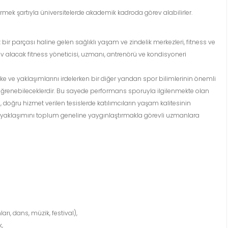
tirmek şartıyla üniversitelerde akademik kadroda görev alabilirler.
 parçası haline gelen sağlıklı yaşam ve zindelik merkezleri, fitness ve
ev alacak fitness yöneticisi, uzmanı, antrenörü ve kondisyoneri
lke ve yaklaşımlarını irdelerken bir diğer yandan spor bilimlerinin önemli
öğrenebileceklerdir. Bu sayede performans sporuyla ilgilenmekte olan
, doğru hizmet verilen tesislerde katılımcıların yaşam kalitesinin
r yaklaşımını toplum geneline yaygınlaştırmakla görevli uzmanlara
arı, dans, müzik, festival),
k,