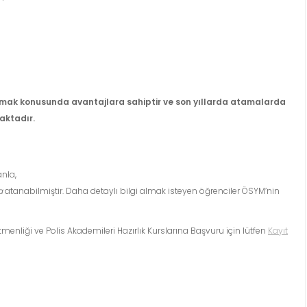
mak konusunda avantajlara sahiptir ve son yıllarda atamalarda
aktadır.
nla,
a
atanabilmiştir. Daha detaylı bilgi almak isteyen öğrenciler ÖSYM’nin
menliği ve Polis Akademileri Hazırlık Kurslarına Başvuru için lütfen
Kayıt