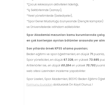
*Çocuk rekreasyon aktiviteleri liderliği,
*İş Sektörlerinde (sanayi),
*Yerel yönetimlerde (belediyeler),
*Spor Genel Müdürlüğü bünyesinde (Gençlik kampları)
ve Üniversitelerde istihdam edilebilirler.
Spor Akademisi mezunları kamu kurumlarında çalış
en çok kontenjan ayrılan bölümler arasında yer alm
Son yıllarda örnek KPSS atama puanları;
Beden eğitimi ve spor öğretmenleri, en düşük
71
puanla,
Spor yöneticileri, en düşük
67.326
, en yüksek
73.685
pua
Antrenörler ise,
en düşük
69.284
en yüksek
70.793
puanl
web sitesi üzerinden inceleme yapabilirler.
Spor Liseleri, Spor Akademleri, BESYO Beden Eğitimi Öğret
Formunu buradan
doldurarak Ön Kayıt Olunuz..!