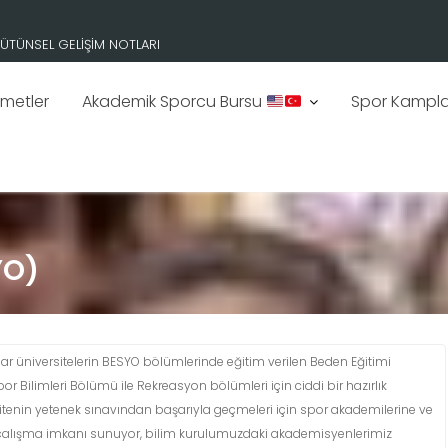
RDİNATÖRÜ OLDU.
zmetler
Akademik Sporcu Bursu
Spor Kampla
YO)
ar üniversitelerin BESYO bölümlerinde eğitim verilen Beden Eğitimi
por Bilimleri Bölümü ile Rekreasyon bölümleri için ciddi bir hazırlık
itenin yetenek sınavından başarıyla geçmeleri için spor akademilerine ve
ir çalışma imkanı sunuyor, bilim kurulumuzdaki akademisyenlerimiz