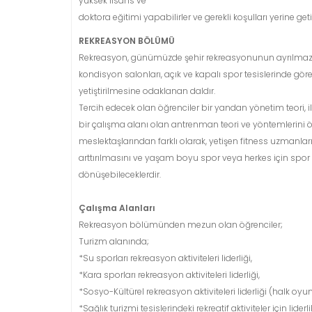
yüksek lisans ve
doktora eğitimi yapabilirler ve gerekli koşulları yerine ge
REKREASYON BÖLÜMÜ
Rekreasyon, günümüzde şehir rekreasyonunun ayrılmaz bir
kondisyon salonları, açık ve kapalı spor tesislerinde gör
yetiştirilmesine odaklanan daldır.
Tercih edecek olan öğrenciler bir yandan yönetim teori, i
bir çalışma alanı olan antrenman teori ve yöntemlerini 
meslektaşlarından farklı olarak, yetişen fitness uzmanları
arttırılmasını ve yaşam boyu spor veya herkes için spo
dönüşebileceklerdir.
Çalışma Alanları
Rekreasyon bölümünden mezun olan öğrenciler;
Turizm alanında;
*Su sporları rekreasyon aktiviteleri liderliği,
*Kara sporları rekreasyon aktiviteleri liderliği,
*Sosyo-Kültürel rekreasyon aktiviteleri liderliği (halk oyunl
*Sağlık turizmi tesislerindeki rekreatif aktiviteler için liderli