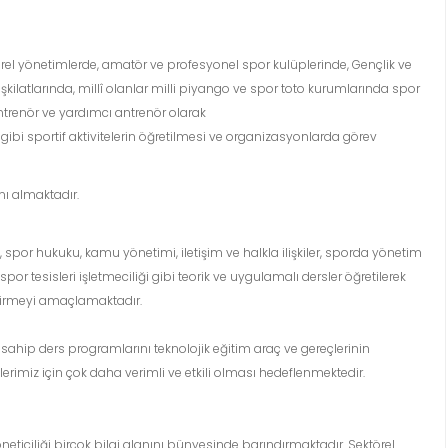
erel yönetimlerde, amatör ve profesyonel spor kulüplerinde, Gençlik ve
kilatlarında, millî olanlar milli piyango ve spor toto kurumlarında spor
antrenör ve yardımcı antrenör olarak
ü gibi sportif aktivitelerin öğretilmesi ve organizasyonlarda görev
ı almaktadır.
, spor hukuku, kamu yönetimi, iletişim ve halkla ilişkiler, sporda yönetim
r tesisleri işletmeciliği gibi teorik ve uygulamalı dersler öğretilerek
ştirmeyi amaçlamaktadır.
ahip ders programlarını teknolojik eğitim araç ve gereçlerinin
erimiz için çok daha verimli ve etkili olması hedeflenmektedir.
ticiliği birçok bilgi alanını bünyesinde barındırmaktadır. Sektörel