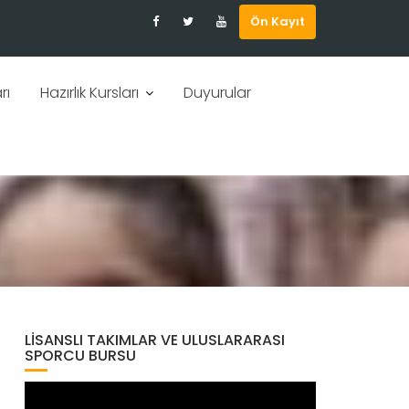
Ön Kayıt
rı
Hazırlık Kursları
Duyurular
LISANSLI TAKIMLAR VE ULUSLARARASI
SPORCU BURSU
Video