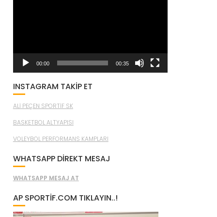
oynatıcı
00:00
00:35
INSTAGRAM TAKİP ET
ALİ PEÇEN SPORTİF SK
BASKETBOL ALTYAPISI
VOLEYBOL PERFORMANS KAMPLARI
WHATSAPP DİREKT MESAJ
WHATSAPP MESAJ AT
AP SPORTIF.COM TIKLAYIN..!