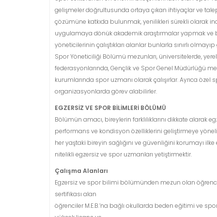
gelişmeler doğrultusunda ortaya çıkan ihtiyaçlar ve tale
çözümüne katkıda bulunmak, yenilikleri sürekli olarak 
uygulamaya dönük akademik araştırmalar yapmak ve bu a
yöneticilerinin çalıştıkları alanlar bunlarla sınırlı olmayı
Spor Yöneticiliği Bölümü mezunları, üniversitelerde, yer
federasyonlarında, Gençlik ve Spor Genel Müdürlüğü merkez
kurumlarında spor uzmanı olarak çalışırlar. Ayrıca özel sp
organizasyonlarda görev alabilirler.
EGZERSİZ VE SPOR BİLİMLERİ BÖLÜMÜ
Bölümün amacı, bireylerin farklılıklarını dikkate alarak eg
performans ve kondisyon özelliklerini geliştirmeye yönel
her yaştaki bireyin sağlığını ve güvenliğini korumayı ilke
nitelikli egzersiz ve spor uzmanları yetiştirmektir.
Çalışma Alanları
Egzersiz ve spor bilimi bölümünden mezun olan öğrencil
sertifikası alan
öğrenciler M.E.B.’na bağlı okullarda beden eğitimi ve spor 