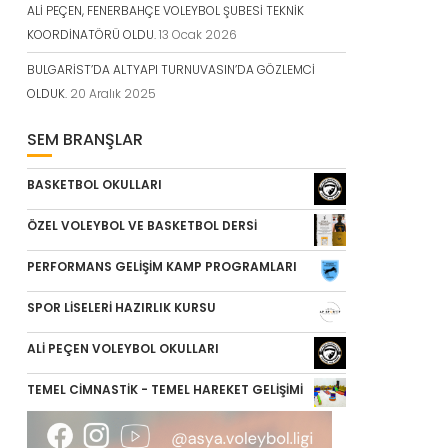
ALİ PEÇEN, FENERBAHÇE VOLEYBOL ŞUBESİ TEKNİK
KOORDİNATÖRÜ OLDU.
13 Ocak 2026
BULGARİST’DA ALTYAPI TURNUVASIN’DA GÖZLEMCİ
OLDUK.
20 Aralık 2025
SEM BRANŞLAR
BASKETBOL OKULLARI
ÖZEL VOLEYBOL VE BASKETBOL DERSİ
PERFORMANS GELİŞİM KAMP PROGRAMLARI
SPOR LİSELERİ HAZIRLIK KURSU
ALİ PEÇEN VOLEYBOL OKULLARI
TEMEL CİMNASTİK - TEMEL HAREKET GELİŞİMİ