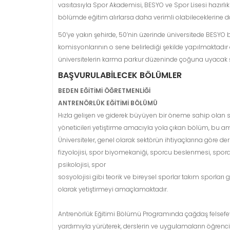
vasıtasıyla Spor Akademisi, BESYO ve Spor Lisesi hazırlı
bölümde eğitim alırlarsa daha verimli olabileceklerine dai
50’ye yakın şehirde, 50’nin üzerinde üniversitede BESYO 
komisyonlarının o sene belirlediği şekilde yapılmaktadır 
üniversitelerin karma parkur düzeninde çoğuna uyacak şe
BAŞVURULABİLECEK BÖLÜMLER
BEDEN EĞİTİMİ ÖĞRETMENLİĞİ
ANTRENÖRLÜK EĞİTİMİ BÖLÜMÜ
Hızla gelişen ve giderek büyüyen bir öneme sahip olan s
yöneticileri yetiştirme amacıyla yola çıkan bölüm, bu 
Üniversiteler, genel olarak sektörün ihtiyaçlarına göre d
fizyolojisi, spor biyomekaniği, sporcu beslenmesi, spord
psikolojisi, spor
sosyolojisi gibi teorik ve bireysel sporlar takım sporları
olarak yetiştirmeyi amaçlamaktadır.
Antrenörlük Eğitimi Bölümü Programında çağdaş felsefeye
yardımıyla yürüterek, derslerin ve uygulamaların öğrencil