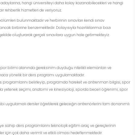
k adaylarına, hangi üniversiteyi daha kolay kazanabilecekleri ve hangi
r rehberlik hizmetleri de veriyoruz.
bölümleri bulunmaktadır ve herbirinin sınavları kendi sınav
ancak birbirine benzemektedir. Dolayısıyla hazırlıklarımızı bazı
kilde oluşturarak gerçek sınavlara uygun hale getirmekteyiz.
por bilimi alanında gereksinim duyduğu nitelikli elemanları ve
amaca yönelik bir ders programı uygulamaktadır.
ers programlarını belirleyip, programda hareket ve antrenman bilgisi, spor
a yetenek seçimi, anatomi ve kinesiyoloji, sporda beceri öğrenimi, spor
 gibi uygulamalı dersler öğretilerek geleceğin antrenörlerini tam donanımlı
 sahip ders programlarını teknolojik eğitim araç ve gereçlerinin
er için çok daha verimli ve etkili olması hedeflenmektedir.