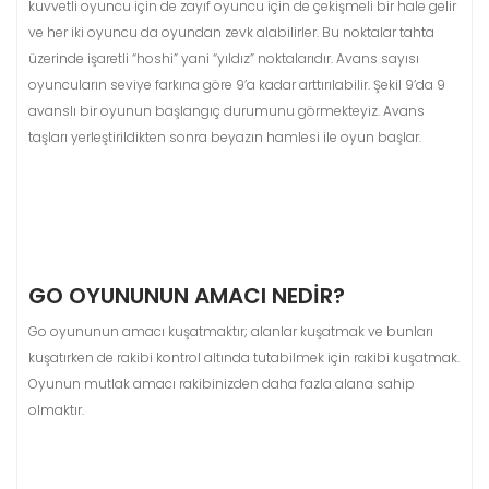
kuvvetli oyuncu için de zayıf oyuncu için de çekişmeli bir hale gelir
ve her iki oyuncu da oyundan zevk alabilirler. Bu noktalar tahta
üzerinde işaretli “hoshi” yani “yıldız” noktalarıdır. Avans sayısı
oyuncuların seviye farkına göre 9’a kadar arttırılabilir. Şekil 9’da 9
avanslı bir oyunun başlangıç durumunu görmekteyiz. Avans
taşları yerleştirildikten sonra beyazın hamlesi ile oyun başlar.
GO OYUNUNUN AMACI NEDIR?
Go oyununun amacı kuşatmaktır; alanlar kuşatmak ve bunları
kuşatırken de rakibi kontrol altında tutabilmek için rakibi kuşatmak.
Oyunun mutlak amacı rakibinizden daha fazla alana sahip
olmaktır.