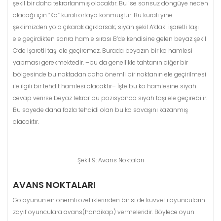
şekil bir daha tekrarlanmış olacaktır. Bu ise sonsuz döngüye neden
olacağı için “Ko” kuralı ortaya konmuştur. Bu kuralı yine
şeklimizden yola çıkarak açıklarsak; siyah şekil A’daki işaretli taşı
ele geçirdikten sonra hamle sırası B’de kendisine gelen beyaz şekil
C’de işaretli taşı ele geçiremez. Burada beyazın bir ko hamlesi
yapması gerekmektedir. –bu da genellikle tahtanın diğer bir
bölgesinde bu noktadan daha önemli bir noktanın ele geçirilmesi
ile ilgili bir tehdit hamlesi olacaktır– İşte bu ko hamlesine siyah
cevap verirse beyaz tekrar bu pozisyonda siyah taşı ele geçirebilir.
Bu sayede daha fazla tehdidi olan bu ko savaşını kazanmış
olacaktır.
Şekil 9: Avans Noktaları
AVANS NOKTALARI
Go oyunun en önemli özelliklerinden birisi de kuvvetli oyuncuların
zayıf oyunculara avans(handikap) vermeleridir. Böylece oyun