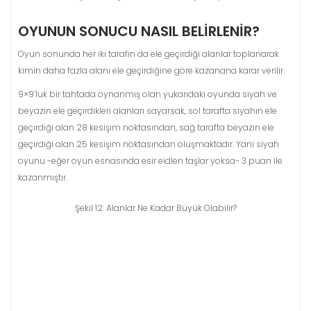
OYUNUN SONUCU NASIL BELIRLENIR?
Oyun sonunda her iki tarafın da ele geçirdiği alanlar toplanarak
kimin daha fazla alanı ele geçirdiğine göre kazanana karar verilir.
9×9’luk bir tahtada oynanmış olan yukarıdaki oyunda siyah ve
beyazın ele geçirdikleri alanları sayarsak, sol tarafta siyahın ele
geçirdiği alan 28 kesişim noktasından, sağ tarafta beyazın ele
geçirdiği alan 25 kesişim noktasından oluşmaktadır. Yani siyah
oyunu -eğer oyun esnasında esir eidlen taşlar yoksa- 3 puan ile
kazanmıştır.
Şekil 12: Alanlar Ne Kadar Büyük Olabilir?