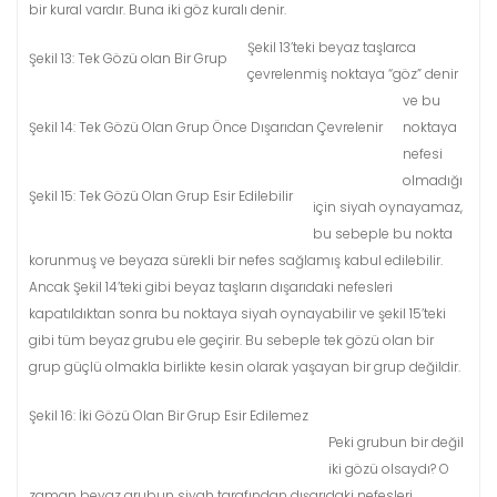
bir kural vardır. Buna iki göz kuralı denir.
Şekil 13’teki beyaz taşlarca
Şekil 13: Tek Gözü olan Bir Grup
çevrelenmiş noktaya “göz” denir
ve bu
Şekil 14: Tek Gözü Olan Grup Önce Dışarıdan Çevrelenir
noktaya
nefesi
olmadığı
Şekil 15: Tek Gözü Olan Grup Esir Edilebilir
için siyah oynayamaz,
bu sebeple bu nokta
korunmuş ve beyaza sürekli bir nefes sağlamış kabul edilebilir.
Ancak Şekil 14’teki gibi beyaz taşların dışarıdaki nefesleri
kapatıldıktan sonra bu noktaya siyah oynayabilir ve şekil 15’teki
gibi tüm beyaz grubu ele geçirir. Bu sebeple tek gözü olan bir
grup güçlü olmakla birlikte kesin olarak yaşayan bir grup değildir.
Şekil 16: İki Gözü Olan Bir Grup Esir Edilemez
Peki grubun bir değil
iki gözü olsaydı? O
zaman beyaz grubun siyah tarafından dışarıdaki nefesleri