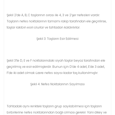
Şekil 2’de A, B, C taşlarının sırası ile 4, 3 ve 2’şer nefesleri vardır.
Taşların nefes noktalarının tamamı rakip tarafından ele geçirilirse,
taşlar rakibin esiri olurlar ve tahtadan kaldırılırlar.
Şekil 3: Taşların Esir Edilmesi
Şekil 3’te D, E ve F noktalarındaki siyah taşlar beyaz tarafından ele
geçirilmiş ve esir edilmişlerdir. Bunun için D’de 4 adet, E’de 3 adet,
F’de iki adet olmak üzere nefes sayısı kadar taş kullanılmıştır.
Şekil 4: Nefes Noktalarının Sayılması
Tahtadaki aynı renkteki taşların grup sayılabilmesi için taşların
birbirlerine nefes noktalarından bağlı olması gerekir. Yani dikey ve