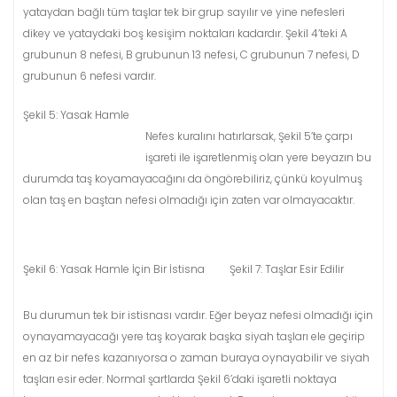
yataydan bağlı tüm taşlar tek bir grup sayılır ve yine nefesleri
dikey ve yataydaki boş kesişim noktaları kadardır. Şekil 4’teki A
grubunun 8 nefesi, B grubunun 13 nefesi, C grubunun 7 nefesi, D
grubunun 6 nefesi vardır.
Şekil 5: Yasak Hamle
Nefes kuralını hatırlarsak, Şekil 5’te çarpı
işareti ile işaretlenmiş olan yere beyazın bu
durumda taş koyamayacağını da öngörebiliriz, çünkü koyulmuş
olan taş en baştan nefesi olmadığı için zaten var olmayacaktır.
Şekil 6: Yasak Hamle İçin Bir İstisna
Şekil 7: Taşlar Esir Edilir
Bu durumun tek bir istisnası vardır. Eğer beyaz nefesi olmadığı için
oynayamayacağı yere taş koyarak başka siyah taşları ele geçirip
en az bir nefes kazanıyorsa o zaman buraya oynayabilir ve siyah
taşları esir eder. Normal şartlarda Şekil 6’daki işaretli noktaya