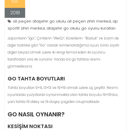
Kas
2018
ali peçen ataşehir go okulu
ali peçen zihin merkezi
ap
,
,
sportif zihin merkezi
ataşehir go okulu
go oyunu kuralları
,
,
Japonların “İgo”, Çinlilerin “WeiQi”, Korelilerin “Baduk” ve bizim de
diğer batılılar gibi “Go” olarak isimlendirdiğimiz oyun, birisi siyah
diğeri beyaz olmak üzere iki rengi temsil eden iki oyuncu
tarafından sıra ile oynanır. Yanda bir go tahtası resmi
görmektesiniz.
GO TAHTA BOYUTLARI
Tahta boyutları 9×9, 13×13 ve 19×19 olmak üzere üç çeşittir. Resmi
oyunlarda yüzyıllardır oynanmakta olan tahta boyutu 19×19’dur,
yani tahta 19 dikey ve 19 düşey çizgiden oluşmaktadır.
GO NASIL OYNANIR?
KESIŞIM NOKTASI