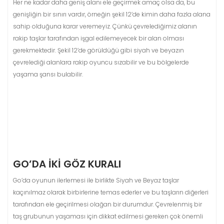
Her ne kadar daha geniş alanı ele geçirmek amaç olsa da, bu
genişliğin bir sınırı vardır, örneğin şekil 12’de kimin daha fazla alana
sahip olduğuna karar veremeyiz. Çünkü çevrelediğimiz alanın
rakip taşlar tarafından işgal edilemeyecek bir alan olması
gerekmektedir. Şekil 12’de görüldüğü gibi siyah ve beyazın
çevrelediği alanlara rakip oyuncu sızabilir ve bu bölgelerde
yaşama şansı bulabilir.
GO’DA İKI GÖZ KURALI
Go’da oyunun ilerlemesi ile birlikte Siyah ve Beyaz taşlar
kaçınılmaz olarak birbirlerine temas ederler ve bu taşların diğerleri
tarafından ele geçirilmesi olağan bir durumdur. Çevrelenmiş bir
taş grubunun yaşaması için dikkat edilmesi gereken çok önemli