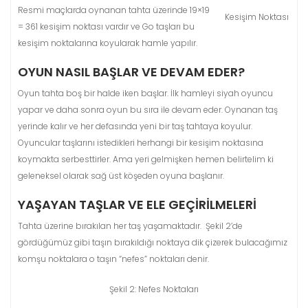
Resmi maçlarda oynanan tahta üzerinde 19×19
Kesişim Noktası
= 361 kesişim noktası vardır ve Go taşları bu
kesişim noktalarına koyularak hamle yapılır.
OYUN NASIL BAŞLAR VE DEVAM EDER?
Oyun tahta boş bir halde iken başlar. İlk hamleyi siyah oyuncu
yapar ve daha sonra oyun bu sıra ile devam eder. Oynanan taş
yerinde kalır ve her defasında yeni bir taş tahtaya koyulur.
Oyuncular taşlarını istedikleri herhangi bir kesişim noktasına
koymakta serbesttirler. Ama yeri gelmişken hemen belirtelim ki
geleneksel olarak sağ üst köşeden oyuna başlanır.
YAŞAYAN TAŞLAR VE ELE GEÇIRILMELERI
Tahta üzerine bırakılan her taş yaşamaktadır. Şekil 2’de
gördüğümüz gibi taşın bırakıldığı noktaya dik çizerek bulacağımız
komşu noktalara o taşın “nefes” noktaları denir.
Şekil 2: Nefes Noktaları