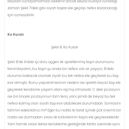
beyazın oynayamaması beklenir ancak Beyaz buraya oynadığı
zaman Şekil 7’deki gibi siyah taşları ele geçirip nefes kazanacağı
için oynayabilir.
Ko Kuralı
Şekil 8: Ko Kuralı
Şekil 8’de A’daki içi dolu üçgen ile işaretlenmiş taşın durumunu
tanımlayalım, bu taşın şu anda bir nefesi var ve yaşıyor, B’deki
duruma bakacak olursak siyah bu tek nefesi ele geçirerek bu taşı
esir almıştır. Bunu yapabilmesinin nedeni ise işaretli beyaz taşı ele
geçirerek kendisine yaşam alanı açmış olmasıdır. C deki pozisyon
ise bir önceki pozisyonun tam tersi, yani şimdi de beyaz bu tek
nefesi kalmış olan siyah taşı esir alabilecek durumdadır. Sonrasını
tahmin edebildiniz mi? Eğer bu nokta iki taraf içinde çok önemli bir
nokta ise durmadan sırası ile birbirlerinin taşını ele geçireceklerdir.
Yani hamle sırası tekrar kendilerine geldiğinde tahta üzerinde aynı