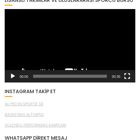
LISANSLI TAKIMLAR VE ULUSLARARASI SPORCU BURSU
Video
oynatıcı
00:00
00:35
INSTAGRAM TAKİP ET
ALİ PEÇEN SPORTİF SK
BASKETBOL ALTYAPISI
VOLEYBOL PERFORMANS KAMPLARI
WHATSAPP DİREKT MESAJ