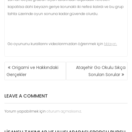
kapatılsa dahi beyazın geriye korunaklı iki nefesi kalırdı ve bu grup
tahta üzerinde oyun sonuna kadar güvende olurdu.
Go oyununu kurallarını videolarımızdan öğrenmek için
tıklayın.
YAZI
Origami ve Hakkındaki
Ataşehir Go Okulu Sıkça
GEZINMESI
Gerçekler
Sorulan Sorular
LEAVE A COMMENT
Yorum yapabilmek için
oturum açmalısınız
.