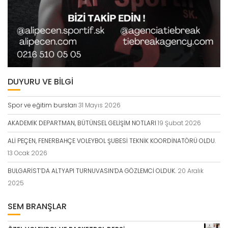
DUYURU VE BİLGİ
Spor ve eğitim bursları
31 Mayıs 2026
AKADEMİK DEPARTMAN, BÜTÜNSEL GELİŞİM NOTLARI
19 Şubat 2026
ALİ PEÇEN, FENERBAHÇE VOLEYBOL ŞUBESİ TEKNİK KOORDİNATÖRÜ OLDU.
13 Ocak 2026
BULGARİST’DA ALTYAPI TURNUVASIN’DA GÖZLEMCİ OLDUK.
20 Aralık
2025
SEM BRANŞLAR