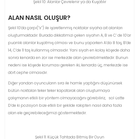
Şekil 10: Alanlar Çevrelenir ya da Kuşatılır
ALAN NASIL OLUŞUR?
Şekil 10’da çarpı(“x”) ile işaretlenmiş noktalar siyaha ait alanları
oluşturmaktadır. Burada dikkatimizi çeken siyahın A, B ve C’ de 10’ar
puanlık alanlar kuşatmış olması ve bunu yaparken A’da 8 taş, B’de
14, C’de 11 taş kullanmış olmasıdır. Yani siyah en kolay köşede daha
sonra kenarda en zor ise merkezde alan çevirebilmektedir. Bunun
nedeni ise köşede koruması gereken iki, kenarda üç, merkezde ise
dört cephe olmasıdır.
Diğer yandan oyuncuların sıra ile hamle yaptığını düşünürsek
bütün noktaları teker teker kapatarak alan oluşturmaya
çalışmanın etkili bir yöntem olmayacağını görebiliriz, sol üstte
D’de ki pozisyon bize etkili bir şekilde rakipten nasıl daha fazla
alan ele geçirebileceğimizi göstermektedir.
Şekil 11: Küçük Tahtada Bitmiş Bir Oyun