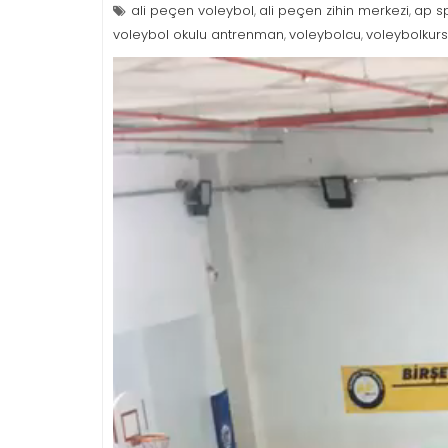
ali peçen voleybol
ali peçen zihin merkezi
ap sp
,
,
voleybol okulu antrenman
voleybolcu
voleybolkur
,
,