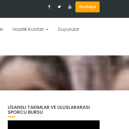
Ön Kayıt
rı
Hazırlık Kursları
Duyurular
LISANSLI TAKIMLAR VE ULUSLARARASI
SPORCU BURSU
Video