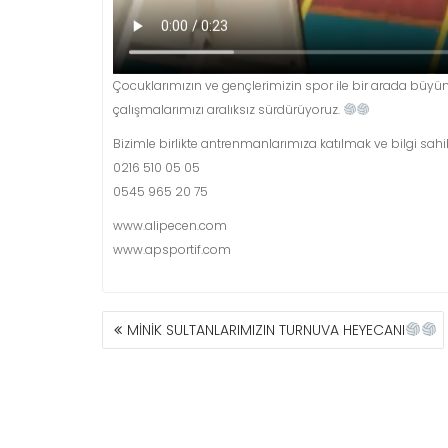
Çocuklarımızın ve gençlerimizin spor ile bir arada büyüm
çalışmalarımızı aralıksız sürdürüyoruz.
Bizimle birlikte antrenmanlarımıza katılmak ve bilgi sahi
0216 510 05 05
0545 965 20 75
www.alipecen.com
www.apsportif.com
YAZI
MİNİK SULTANLARIMIZIN TURNUVA HEYECANI
GEZINMESI