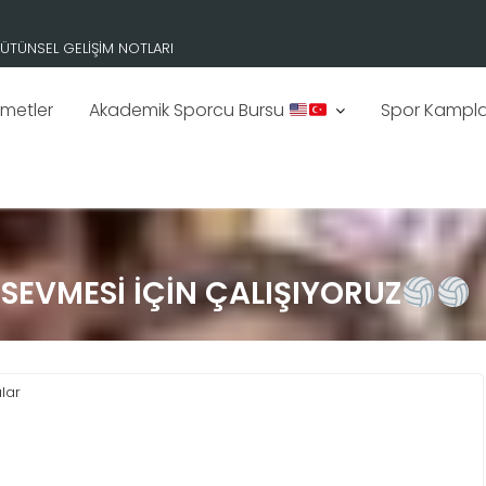
RDİNATÖRÜ OLDU.
zmetler
Akademik Sporcu Bursu
Spor Kampla
SEVMESİ İÇİN ÇALIŞIYORUZ
ılar