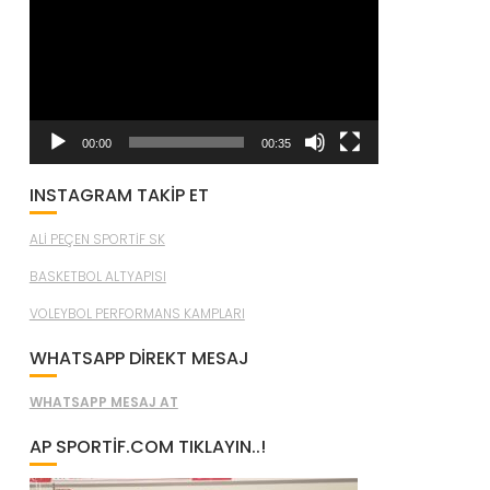
oynatıcı
00:00
00:35
INSTAGRAM TAKİP ET
ALİ PEÇEN SPORTİF SK
BASKETBOL ALTYAPISI
VOLEYBOL PERFORMANS KAMPLARI
WHATSAPP DİREKT MESAJ
WHATSAPP MESAJ AT
AP SPORTIF.COM TIKLAYIN..!