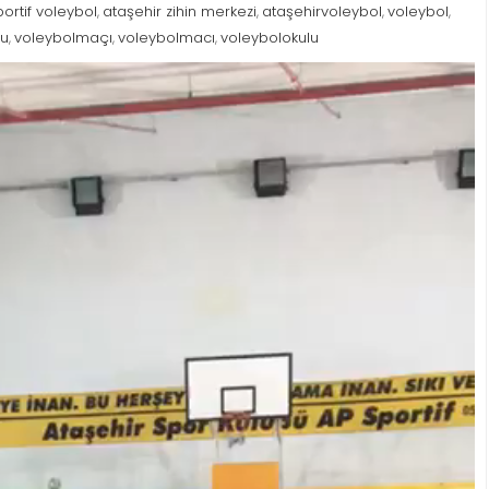
ortif voleybol
ataşehir zihin merkezi
ataşehirvoleybol
voleybol
,
,
,
,
su
voleybolmaçı
voleybolmacı
voleybolokulu
,
,
,