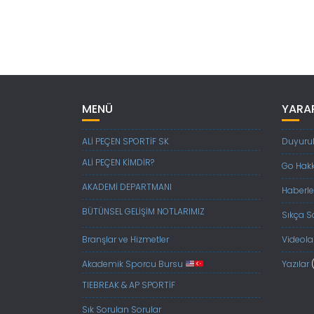
MENÜ
YARAR
ALİ PEÇEN SPORTİF SK
Duyurul
ALİ PEÇEN KİMDİR?
Go Hak
AKADEMİ DEPARTMANI
Haberle
BÜTÜNSEL GELİŞİM NOTLARIMIZ
Sıkça S
Branşlar ve Hizmetler
Videola
Akademik Sporcu Bursu
Yazılar
TIEBREAK & AP SPORTİF
Sık Sorulan Sorular