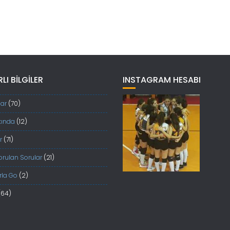
LI BILGILER
INSTAGRAM HESABI
ar
(70)
kında
(12)
r
(71)
orulan Sorular
(21)
rla Go
(2)
(64)