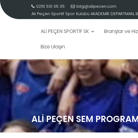
0216 510 05 05
bilgi@alipecen.com
Ali Peçen Sportif Spor Kulübü
AKADEMİK DEPARTMAN, B
ALİ PEÇEN SPORTİF SK
Branşlar ve Hi
Bize Ulaşın
Skip
to
content
ALİ PEÇEN SEM PROGRAM