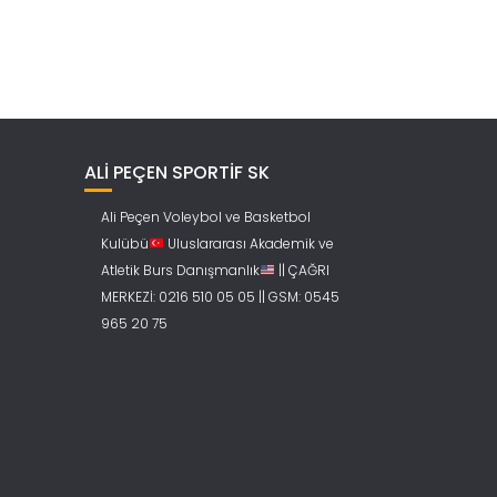
ALİ PEÇEN SPORTİF SK
Ali Peçen Voleybol ve Basketbol
Kulübü
Uluslararası Akademik ve
Atletik Burs Danışmanlık
|| ÇAĞRI
MERKEZİ: 0216 510 05 05 || GSM: 0545
965 20 75